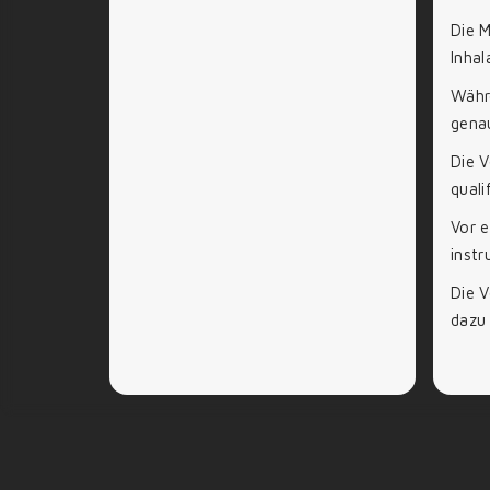
Die M
Inha
Währe
gena
Die V
quali
Vor e
instr
Die V
dazu 