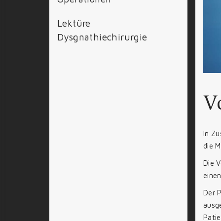
Lektüre
Dysgnathiechirurgie
V
In Z
die M
Die V
einen
Der P
ausge
Pati