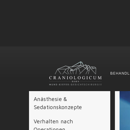
Für Patienten
BEHANDL
Anamnesebogen
Anästhesie &
Sedationskonzepte
Verhalten nach
Operationen