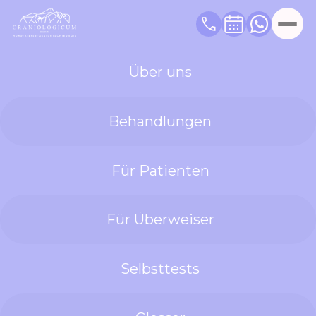
Über uns
Zurück zu den Behandlungen
Behandlungen
Zysten und
ähnliche
Pathologien
Für Patienten
Sichere, schonende und
präzise Behandlung von
Zysten und knöchernen
Für Überweiser
Pathologien im
Kieferbereich – basierend
auf moderner 3D-
Diagnostik und klaren
chirurgischen Standards.
Selbsttests
Zysten und tumorähnliche
Veränderungen im
Kieferknochen entstehen
häufig aus Zahnwurzeln,
Epithelresten oder infolge